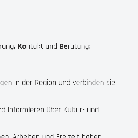
erung,
Ko
ntakt und
Be
ratung:
en in der Region und verbinden sie
d informieren über Kultur- und
en, Arbeiten und Freizeit haben.