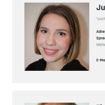
Ju
Tele
Adre
Spre
Weit
E-Mai