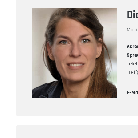
Di
Mobi
Adre
Spre
Telef
Tref
E-Mai