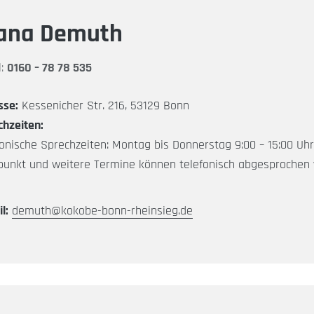
ana Demuth
l:
0160 – 78 78 535
sse:
Kessenicher Str. 216, 53129 Bonn
chzeiten:
onische Sprechzeiten: Montag bis Donnerstag 9:00 – 15:00 Uhr
fpunkt und weitere Termine können telefonisch abgesprochen
l:
demuth@kokobe-bonn-rheinsieg.de